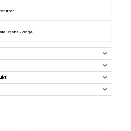
returret
 alle ugens 7 dage
ukt