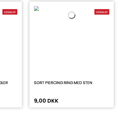
UDSALG!
UDSALG!
GLER
SORT PIERCING RING MED STEN
9,00 DKK
Vil du have 20% på dit 