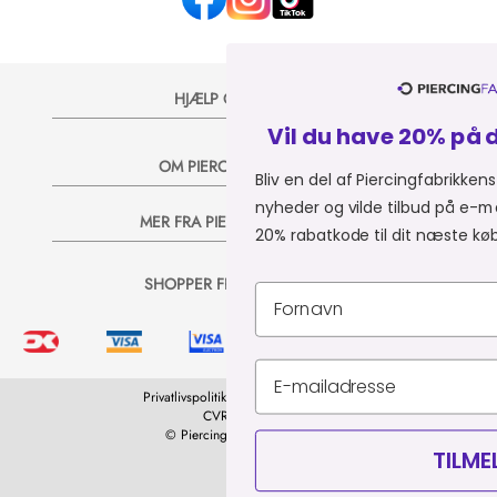
HJÆLP OG KONTAKT
Vil du have 20% på dit næste kø
OM PIERCINGFABRIKKEN
Bliv en del af Piercingfabrikkens univers, og mod
nyheder og vilde tilbud på e-mail, så sender vi di
MER FRA PIERCINGFABRIKKEN
20% rabatkode til dit næste køb 💞
SHOPPER FRA:
Du er i
Privatlivspolitik
Leveringsbetingelser
CVR 34903727
© Piercingfabrikken.dk 2026
TILMELD