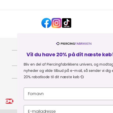
HJÆLP OG KONTAKT
Vil du have 20% på dit næste køb? 💎
OM PIERCINGFABRIKKEN
Bliv en del af Piercingfabrikkens univers, og modtag
nyheder og vilde tilbud på e-mail, så sender vi dig en
MER FRA PIERCINGFABRIKKEN
20% rabatkode til dit næste køb 💞
SHOPPER FRA:
Du er i