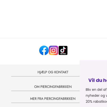
HJÆLP OG KONTAKT
Vil du have 20% på dit næste 
OM PIERCINGFABRIKKEN
Bliv en del af Piercingfabrikkens univers, og 
nyheder og vilde tilbud på e-mail, så sender v
MER FRA PIERCINGFABRIKKEN
20% rabatkode til dit næste køb 💞