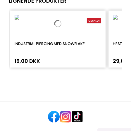
LIGNENDE PRODUKTER
UDSALG!
INDUSTRIAL PIERCING MED SNOWFLAKE
HESTESK
19,00 DKK
29,00