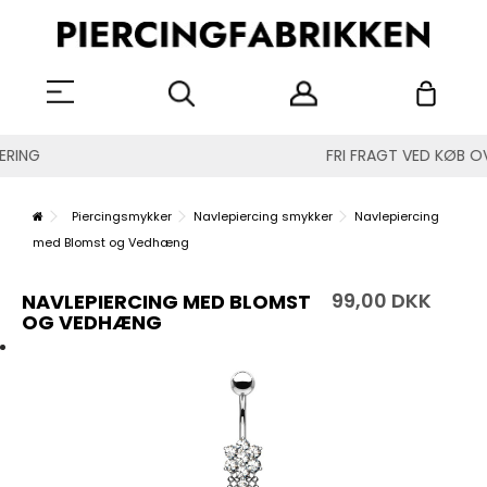
FRI FRAGT VED KØB OVER 299 DKK
Piercingsmykker
Navlepiercing smykker
Navlepiercing
med Blomst og Vedhæng
99,00 DKK
NAVLEPIERCING MED BLOMST
OG VEDHÆNG