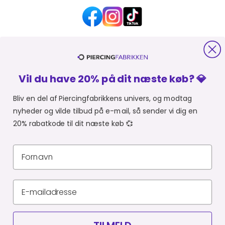
HJÆLP OG KONTAKT
Vil du have 20% på dit næste køb? 💎
OM PIERCINGFABRIKKEN
Bliv en del af Piercingfabrikkens univers, og modtag
nyheder og vilde tilbud på e-mail, så sender vi dig en
MER FRA PIERCINGFABRIKKEN
20% rabatkode til dit næste køb 💞
SHOPPER FRA:
Du er i
Privatlivspolitik
Leveringsbetingelser
CVR 34903727
© Piercingfabrikken.dk 2026