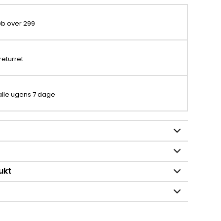
køb over 299
returret
 alle ugens 7 dage
ukt