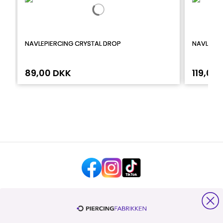
NAVLEPIERCING CRYSTAL DROP
NAVLEPIE
89,00 DKK
119,00
HJÆLP OG KONTAKT