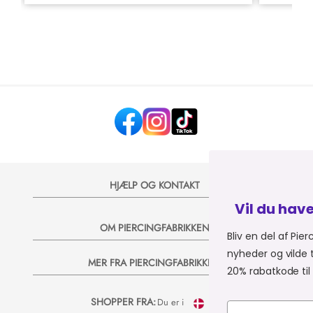
HJÆLP OG KONTAKT
Vil du have 20% på dit næ
OM PIERCINGFABRIKKEN
Bliv en del af Piercingfabrikkens univer
nyheder og vilde tilbud på e-mail, så sen
MER FRA PIERCINGFABRIKKEN
20% rabatkode til dit næste køb 💞
SHOPPER FRA:
Du er i