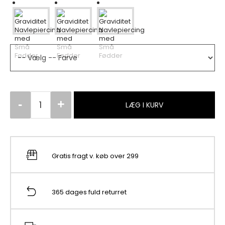
LÆG I KURV
Gratis fragt v. køb over 299
365 dages fuld returret