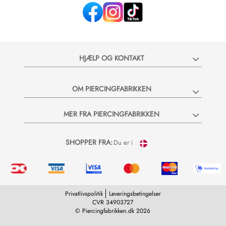
HJÆLP OG KONTAKT
Vil du 
OM PIERCINGFABRIKKEN
Bliv en del a
nyheder og vi
MER FRA PIERCINGFABRIKKEN
20% rabatkod
SHOPPER FRA:
Du er i
Privatlivspolitik
Leveringsbetingelser
CVR 34903727
© Piercingfabrikken.dk 2026