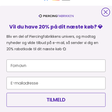
HJÆLP OG KONTAKT
Vil du have 20% på dit næste køb? 💎
OM PIERCINGFABRIKKEN
Bliv en del af Piercingfabrikkens univers, og modtag
nyheder og vilde tilbud på e-mail, så sender vi dig en
MER FRA PIERCINGFABRIKKEN
20% rabatkode til dit næste køb 💞
SHOPPER FRA:
Du er i
Privatlivspolitik
Leveringsbetingelser
CVR 34903727
© Piercingfabrikken.dk 2026
TILMELD