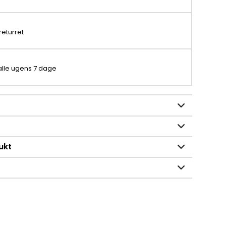
returret
 alle ugens 7 dage
ukt