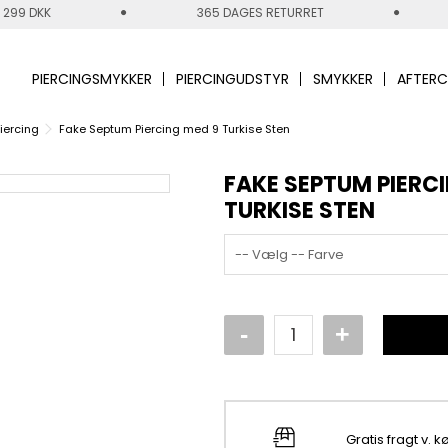
 299 DKK
365 DAGES RETURRET
PIERCINGSMYKKER
PIERCINGUDSTYR
SMYKKER
AFTERC
iercing
Fake Septum Piercing med 9 Turkise Sten
FAKE SEPTUM PIERC
TURKISE STEN
-- Vælg -- Farve
Gratis fragt v. 