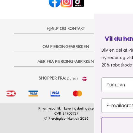
HJÆLP OG KONTAKT
Vil du have 20% på dit n
OM PIERCINGFABRIKKEN
Bliv en del af Piercingfabrikkens unive
nyheder og vilde tilbud på e-mail, så s
MER FRA PIERCINGFABRIKKEN
20% rabatkode til dit næste køb 💞
SHOPPER FRA:
Du er i
Privatlivspolitik
Leveringsbetingelser
CVR 34903727
© Piercingfabrikken.dk 2026
TILMELD