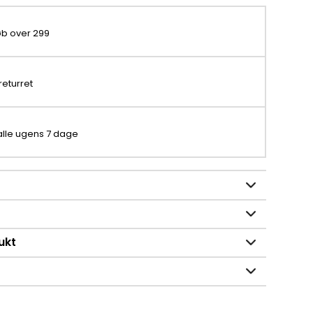
køb over 299
returret
 alle ugens 7 dage
ukt