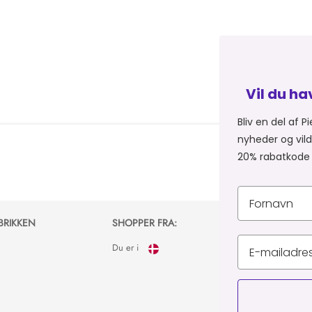
Vil du have 20% på dit næste 
Bliv en del af Piercingfabrikkens univers, og 
nyheder og vilde tilbud på e-mail, så sender v
20% rabatkode til dit næste køb 💞
BRIKKEN
SHOPPER FRA:
Du er i
TILMELD