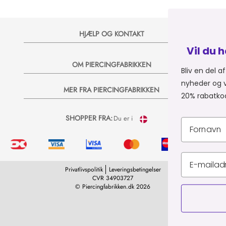
HJÆLP OG KONTAKT
Vil du have 20% på dit næ
OM PIERCINGFABRIKKEN
Bliv en del af Piercingfabrikkens univer
nyheder og vilde tilbud på e-mail, så sen
MER FRA PIERCINGFABRIKKEN
20% rabatkode til dit næste køb 💞
SHOPPER FRA:
Du er i
Privatlivspolitik
Leveringsbetingelser
CVR 34903727
© Piercingfabrikken.dk 2026
TILMELD