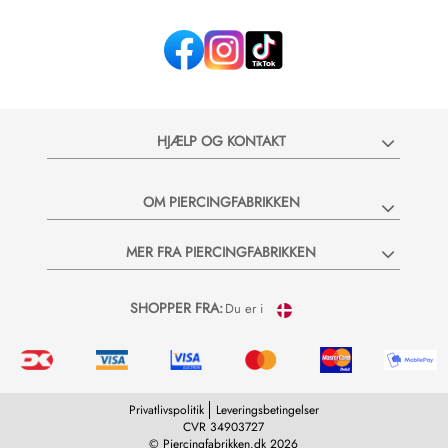
HJÆLP OG KONTAKT
Vil du hav
OM PIERCINGFABRIKKEN
Bliv en del af Pie
nyheder og vilde t
MER FRA PIERCINGFABRIKKEN
20% rabatkode til
SHOPPER FRA:
Du er i
Privatlivspolitik
Leveringsbetingelser
CVR 34903727
© Piercingfabrikken.dk 2026