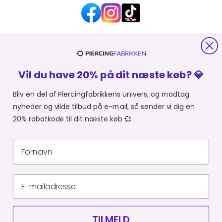
HJÆLP OG KONTAKT
Vil du have 20% på dit næste køb? 💎
OM PIERCINGFABRIKKEN
Bliv en del af Piercingfabrikkens univers, og modtag
nyheder og vilde tilbud på e-mail, så sender vi dig en
MER FRA PIERCINGFABRIKKEN
20% rabatkode til dit næste køb 💞
SHOPPER FRA:
Du er i
Privatlivspolitik
Leveringsbetingelser
CVR 34903727
© Piercingfabrikken.dk 2026
TILMELD