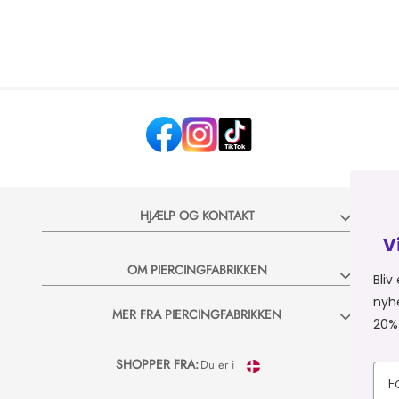
HJÆLP OG KONTAKT
Vil du have 20%
OM PIERCINGFABRIKKEN
Bliv en del af Piercingfa
nyheder og vilde tilbud p
MER FRA PIERCINGFABRIKKEN
20% rabatkode til dit næ
SHOPPER FRA:
Du er i