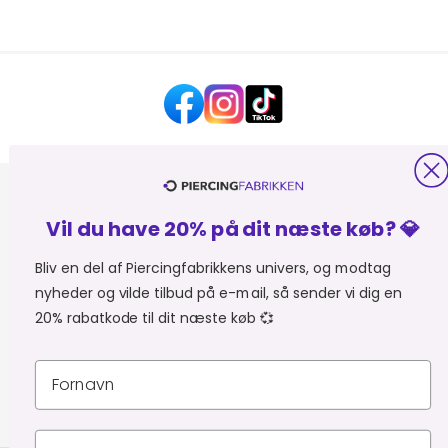
HJÆLP OG KONTAKT
Vil du have 20% på dit næste køb? 💎
OM PIERCINGFABRIKKEN
Bliv en del af Piercingfabrikkens univers, og modtag
nyheder og vilde tilbud på e-mail, så sender vi dig en
MER FRA PIERCINGFABRIKKEN
20% rabatkode til dit næste køb 💞
SHOPPER FRA:
Du er i