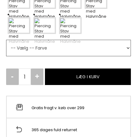
LÆG I KURV
Gratis fragt v. køb over 299
365 dages fuld returret