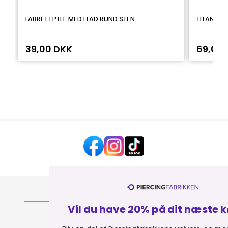
LABRET I PTFE MED FLAD RUND STEN
TITANIUM
39,00 DKK
69,00 
HJÆLP OG KONTAKT
Vil du have 20% på dit næste køb? 💎
OM PIERCINGFABRIKKEN